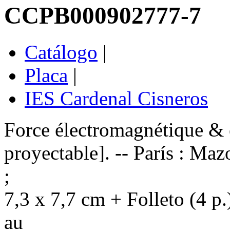
CCPB000902777-7
Catálogo
|
Placa
|
IES Cardenal Cisneros
Force électromagnétique & é
proyectable]. -- París : Mazo 
;
7,3 x 7,7 cm + Folleto (4 p.
au