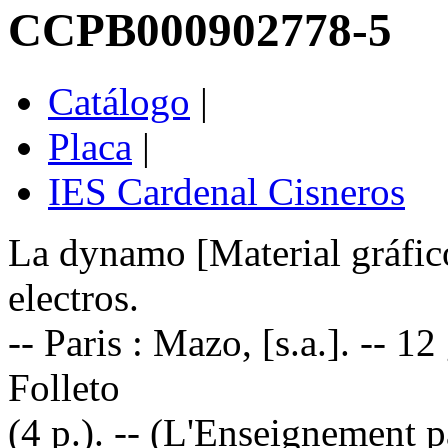
CCPB000902778-5
Catálogo
|
Placa
|
IES Cardenal Cisneros
La dynamo [Material gráfico
electros.
-- Paris : Mazo, [s.a.]. -- 12
Folleto
(4 p.). -- (L'Enseignement 