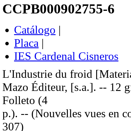
CCPB000902755-6
Catálogo
|
Placa
|
IES Cardenal Cisneros
L'Industrie du froid [Materia
Mazo Éditeur, [s.a.]. -- 12 g
Folleto (4
p.). -- (Nouvelles vues en c
307)