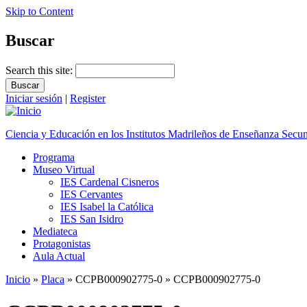
Skip to Content
Buscar
Search this site:
Iniciar sesión
|
Register
Ciencia y Educación en los Institutos Madrileños de Enseñanza Secu
Programa
Museo Virtual
IES Cardenal Cisneros
IES Cervantes
IES Isabel la Católica
IES San Isidro
Mediateca
Protagonistas
Aula Actual
Inicio
»
Placa
» CCPB000902775-0 » CCPB000902775-0