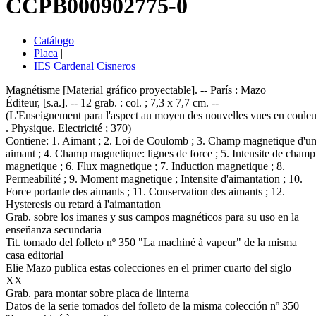
CCPB000902775-0
Catálogo
|
Placa
|
IES Cardenal Cisneros
Magnétisme [Material gráfico proyectable]. -- París : Mazo
Éditeur, [s.a.]. -- 12 grab. : col. ; 7,3 x 7,7 cm. --
(L'Enseignement para l'aspect au moyen des nouvelles vues en couleu
. Physique. Electricité ; 370)
Contiene: 1. Aimant ; 2. Loi de Coulomb ; 3. Champ magnetique d'u
aimant ; 4. Champ magnetique: lignes de force ; 5. Intensite de champ
magnetique ; 6. Flux magnetique ; 7. Induction magnetique ; 8.
Permeabilité ; 9. Moment magnetique ; Intensite d'aimantation ; 10.
Force portante des aimants ; 11. Conservation des aimants ; 12.
Hysteresis ou retard á l'aimantation
Grab. sobre los imanes y sus campos magnéticos para su uso en la
enseñanza secundaria
Tit. tomado del folleto nº 350 "La machiné à vapeur" de la misma
casa editorial
Elie Mazo publica estas colecciones en el primer cuarto del siglo
XX
Grab. para montar sobre placa de linterna
Datos de la serie tomados del folleto de la misma colección nº 350