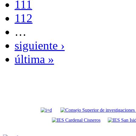
111
112
…
siguiente ›
última »