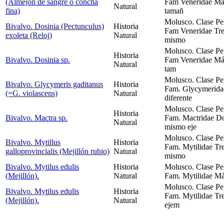
(Almejón de sangre o concha
Fam Veneridae Más 
Natural
fina)
tamañ
Molusco. Clase Pe
Bivalvo. Dosinia (Pectunculus)
Historia
Fam Veneridae Tres
exoleta (Reloj)
Natural
mismo
Molusco. Clase Pe
Historia
Bivalvo. Dosinia sp.
Fam Veneridae Más
Natural
tam
Molusco. Clase Pe
Bivalvo. Glycymeris gaditanus
Historia
Fam. Glycymeridae
(=G. violascens)
Natural
diferente
Molusco. Clase Pe
Historia
Bivalvo. Mactra sp.
Fam. Mactridae Do
Natural
mismo eje
Molusco. Clase Pe
Bivalvo. Mytillus
Historia
Fam. Mytilidae Tre
galloprovincialis (Mejillón rubio)
Natural
mismo
Bivalvo. Mytilus edulis
Historia
Molusco. Clase Pe
(Mejillón).
Natural
Fam. Mytilidae Más
Molusco. Clase Pe
Bivalvo. Mytilus edulis
Historia
Fam. Mytilidae Tre
(Mejillón).
Natural
ejem