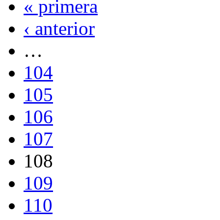
« primera
‹ anterior
…
104
105
106
107
108
109
110