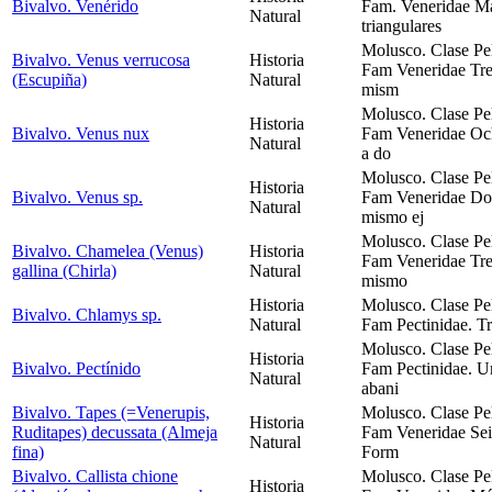
Bivalvo. Venérido
Fam. Veneridae Más
Natural
triangulares
Molusco. Clase Pe
Bivalvo. Venus verrucosa
Historia
Fam Veneridae Tres
(Escupiña)
Natural
mism
Molusco. Clase Pe
Historia
Bivalvo. Venus nux
Fam Veneridae Och
Natural
a do
Molusco. Clase Pe
Historia
Bivalvo. Venus sp.
Fam Veneridae Dos
Natural
mismo ej
Molusco. Clase Pe
Bivalvo. Chamelea (Venus)
Historia
Fam Veneridae Tres
gallina (Chirla)
Natural
mismo
Historia
Molusco. Clase Pe
Bivalvo. Chlamys sp.
Natural
Fam Pectinidae. Tr
Molusco. Clase Pe
Historia
Bivalvo. Pectínido
Fam Pectinidae. U
Natural
abani
Bivalvo. Tapes (=Venerupis,
Molusco. Clase Pe
Historia
Ruditapes) decussata (Almeja
Fam Veneridae Seis
Natural
fina)
Form
Bivalvo. Callista chione
Molusco. Clase Pe
Historia