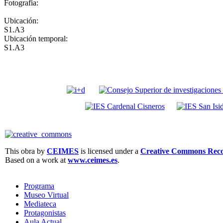
Fotografía:
Ubicación:
S1.A3
Ubicación temporal:
S1.A3
This obra by
CEIMES
is licensed under a
Creative Commons Recon
Based on a work at
www.ceimes.es
.
Programa
Museo Virtual
Mediateca
Protagonistas
Aula Actual