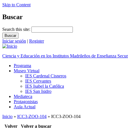
Skip to Content
Buscar
Search this site:
Iniciar sesión
|
Register
Ciencia y Educación en los Institutos Madrileños de Enseñanza Secu
Programa
Museo Virtual
IES Cardenal Cisneros
IES Cervantes
IES Isabel la Católica
IES San Isidro
Mediateca
Protagonistas
Aula Actual
Inicio
»
ICC3-ZOO-104
» ICC3-ZOO-104
Volver
Volver a buscar