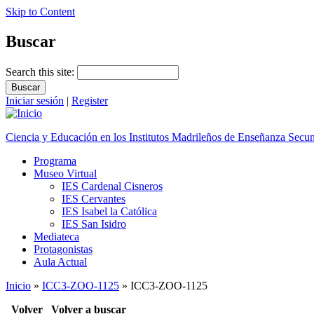
Skip to Content
Buscar
Search this site:
Iniciar sesión
|
Register
Ciencia y Educación en los Institutos Madrileños de Enseñanza Secu
Programa
Museo Virtual
IES Cardenal Cisneros
IES Cervantes
IES Isabel la Católica
IES San Isidro
Mediateca
Protagonistas
Aula Actual
Inicio
»
ICC3-ZOO-1125
» ICC3-ZOO-1125
Volver
Volver a buscar