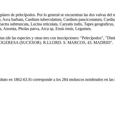
lares de pelecípodos. Por lo general se encuentran las dos valvas del 
 sp, Arca barbata, Cardium tuberculatum, Cardium pancicostatum, Cardiu
, mactra subtruncata, Lucina reticulata, Caryatis rudis, Tapes geograficu
sa, Anomia, Pholas parva, Arca sp, Ensis ensis, Legumen.
uetas (de las especies y otras tres con inscripciones: "Pelecípodos", "D
denador: "SOGERESA (SUCESOR). R.LLORD. S. MARCOS, 43. MADRID".
nstituto en 1862-63.Si corresponde a los 284 moluscos nombrados en las