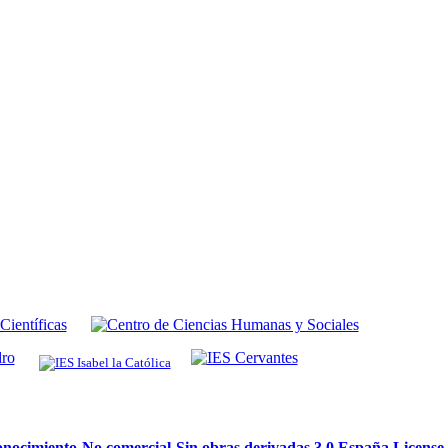
ocimiento-No comercial-Sin obras derivadas 3.0 España License
.