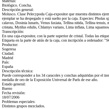
Materias:
Biológico. Concha.
Descripción general:
Molusco. Clase Pelecypoda Caja-expositor que muestra distintos ejemp
ejemplar se ha despegado y está suelto por la caja. Especies: Pholas
calavus, Dosinia lunaris, Venus faxiata, Tellina nitida, Tellina tenuis
cristata, Mytilus edulis, Chlamys varians, Lima inflata, Lima squamo
Transcripción:
En una caja-expositor, con la parte superior de cristal. Todas las etiq
Etiqueta en la parte de atrás de la caja, con incripción a or
Productor:
Sogeresa
Ciudad:
Madrid
País:
España
Descripción técnica:
Puede corresponder a los 34 caracoles y conchas adquiridas por el i
medalla de oro de la Exposición Universal de París de ese año.
Estado general:
Bueno
Fecha revisión:
18/07/2006
Problemas especiales:
Distintos grupos mezclados.