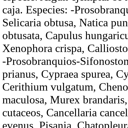
caja. Especies: -Prosobranq
Selicaria obtusa, Natica pun
obtusata, Capulus hungaricu
Xenophora crispa, Calliosto
-Prosobranquios-Sifonosto
prianus, Cypraea spurea, Cyp
Cerithium vulgatum, Chenop
maculosa, Murex brandaris,
cutaceos, Cancellaria cance
evenus, Pisania, Chatopleur