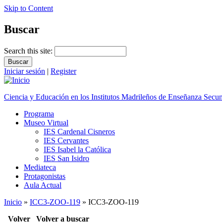
Skip to Content
Buscar
Search this site:
Iniciar sesión
|
Register
Ciencia y Educación en los Institutos Madrileños de Enseñanza Secu
Programa
Museo Virtual
IES Cardenal Cisneros
IES Cervantes
IES Isabel la Católica
IES San Isidro
Mediateca
Protagonistas
Aula Actual
Inicio
»
ICC3-ZOO-119
» ICC3-ZOO-119
Volver
Volver a buscar