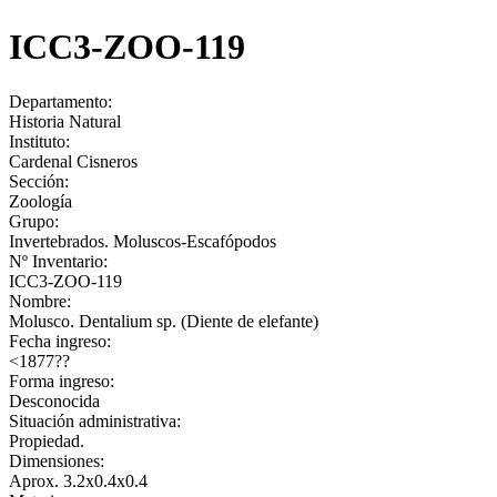
ICC3-ZOO-119
Departamento:
Historia Natural
Instituto:
Cardenal Cisneros
Sección:
Zoología
Grupo:
Invertebrados. Moluscos-Escafópodos
Nº Inventario:
ICC3-ZOO-119
Nombre:
Molusco. Dentalium sp. (Diente de elefante)
Fecha ingreso:
<1877??
Forma ingreso:
Desconocida
Situación administrativa:
Propiedad.
Dimensiones:
Aprox. 3.2x0.4x0.4