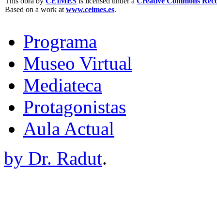
This obra by
CEIMES
is licensed under a
Creative Commons Recon
Based on a work at
www.ceimes.es
.
Programa
Museo Virtual
Mediateca
Protagonistas
Aula Actual
by Dr. Radut
.