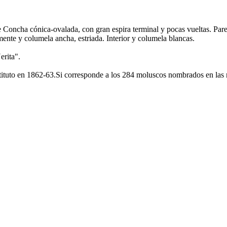
oncha cónica-ovalada, con gran espira terminal y pocas vueltas. Pared
mente y columela ancha, estriada. Interior y columela blancas.
erita".
nstituto en 1862-63.Si corresponde a los 284 moluscos nombrados en las