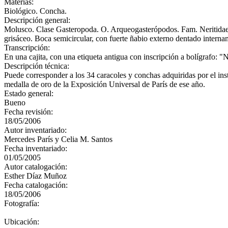
Materias:
Biológico. Concha.
Descripción general:
Molusco. Clase Gasteropoda. O. Arqueogasterópodos. Fam. Neritidae C
grisáceo. Boca semicircular, con fuerte ñabio externo dentado interna
Transcripción:
En una cajita, con una etiqueta antigua con inscripción a bolígrafo: "N
Descripción técnica:
Puede corresponder a los 34 caracoles y conchas adquiridas por el i
medalla de oro de la Exposición Universal de París de ese año.
Estado general:
Bueno
Fecha revisión:
18/05/2006
Autor inventariado:
Mercedes París y Celia M. Santos
Fecha inventariado:
01/05/2005
Autor catalogación:
Esther Díaz Muñoz
Fecha catalogación:
18/05/2006
Fotografía:
Ubicación: