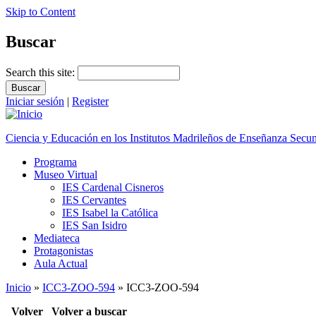
Skip to Content
Buscar
Search this site:
Iniciar sesión
|
Register
Ciencia y Educación en los Institutos Madrileños de Enseñanza Secu
Programa
Museo Virtual
IES Cardenal Cisneros
IES Cervantes
IES Isabel la Católica
IES San Isidro
Mediateca
Protagonistas
Aula Actual
Inicio
»
ICC3-ZOO-594
» ICC3-ZOO-594
Volver
Volver a buscar