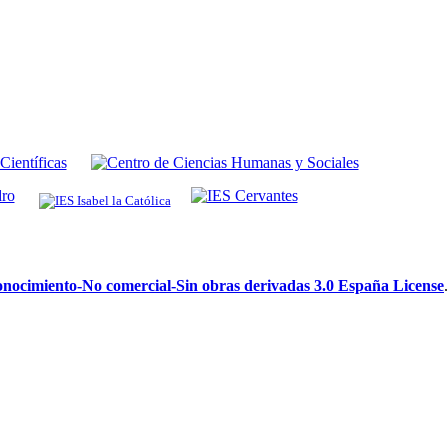
ocimiento-No comercial-Sin obras derivadas 3.0 España License
.