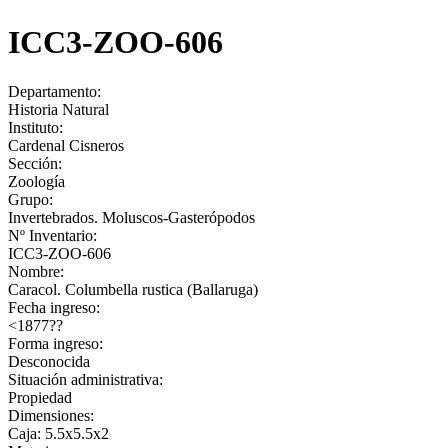
ICC3-ZOO-606
Departamento:
Historia Natural
Instituto:
Cardenal Cisneros
Sección:
Zoología
Grupo:
Invertebrados. Moluscos-Gasterópodos
Nº Inventario:
ICC3-ZOO-606
Nombre:
Caracol. Columbella rustica (Ballaruga)
Fecha ingreso:
<1877??
Forma ingreso:
Desconocida
Situación administrativa:
Propiedad
Dimensiones:
Caja: 5.5x5.5x2