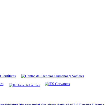
ocimiento-No comercial-Sin obras derivadas 3.0 España License
.