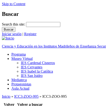
Skip to Content
Buscar
Search this site:
Iniciar sesión
|
Register
Ciencia y Educación en los Institutos Madrileños de Enseñanza Secu
Programa
Museo Virtual
IES Cardenal Cisneros
IES Cervantes
IES Isabel la Católica
IES San Isidro
Mediateca
Protagonistas
Aula Actual
Inicio
»
ICC3-ZOO-995
» ICC3-ZOO-995
Volver
Volver a buscar