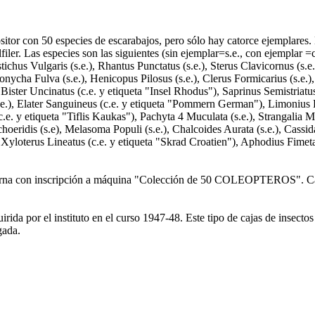
tor con 50 especies de escarabajos, pero sólo hay catorce ejemplares. L
filer. Las especies son las siguientes (sin ejemplar=s.e., con ejemplar =
tichus Vulgaris (s.e.), Rhantus Punctatus (s.e.), Sterus Clavicornus (s.
agonycha Fulva (s.e.), Henicopus Pilosus (s.e.), Clerus Formicarius (s.e.),
 Bister Uncinatus (c.e. y etiqueta "Insel Rhodus"), Saprinus Semistriatu
.e.), Elater Sanguineus (c.e. y etiqueta "Pommern German"), Limonius Pil
.e. y etiqueta "Tiflis Kaukas"), Pachyta 4 Muculata (s.e.), Strangalia M
hoeridis (s.e), Melasoma Populi (s.e.), Chalcoides Aurata (s.e.), Cassida
 Xyloterus Lineatus (c.e. y etiqueta "Skrad Croatien"), Aphodius Fimetar
a interna con inscripción a máquina "Colección de 50 COLEOPTEROS". Ca
irida por el instituto en el curso 1947-48. Este tipo de cajas de insecto
gada.