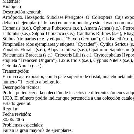
Materias:
Biológico
Descripción general:
Artrópodo. Hexápodo. Subclase Pterigotos. O. Coleoptera. Caja-exposi
debajo el ejemplar (si lo hay) en un cartoncito y este clavado con un al
Hortansis (s.e.), Ophonus Pubescens (s.e.), Amara Aenea (s.e.), Pteros
Littoralis (s.e.), Silpha Thoracica (s.e.), Cantharis Rufipes (s.e.), Rh
Stilbus Atomarius (c.e. y etiqueta "Saxon German"), Cis Boleti (c.e.),
Pimpinellae (dos ejemplares y etiqueta "Cycades"), Cytilus Sericus (s
Zonabris Floralis (s.e.), Blaps Lethifera (s.e.), Opathrum Sapulosum (c
Plateumaris Braccata (s.e.), Crioceris Lilii (s.e.), Crytocephalus Hypoc
etiqueta "Trencsen Ungarn"), Lixus Iridis (s.e.), Cyphus Niteus (s.e.),
Cetonia Aurata (s.e.).
Transcripción:
En una caja-expositor, con la pate superior de cristal, una etiquet
número "1" escrito a bolígrafo.
Descripción técnica:
Podría pertenecer a la colección de insectos de diferentes órdenes adqu
1930. El número podría indicar que pertenecía a una colección catalo
Estado general:
Regular
Fecha revisión:
30/06/2006
Problemas especiales:
Faltan la gran mayoría de ejemplares.