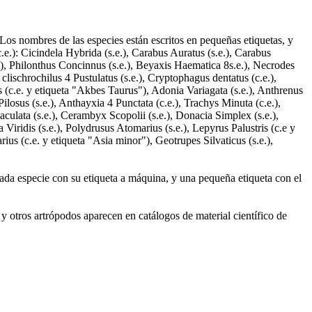
os nombres de las especies están escritos en pequeñas etiquetas, y
c.e.): Cicindela Hybrida (s.e.), Carabus Auratus (s.e.), Carabus
e.), Philonthus Concinnus (s.e.), Beyaxis Haematica 8s.e.), Necrodes
 clischrochilus 4 Pustulatus (s.e.), Cryptophagus dentatus (c.e.),
s (c.e. y etiqueta "Akbes Taurus"), Adonia Variagata (s.e.), Anthrenus
osus (s.e.), Anthayxia 4 Punctata (c.e.), Trachys Minuta (c.e.),
aculata (s.e.), Cerambyx Scopolii (s.e.), Donacia Simplex (s.e.),
 Viridis (s.e.), Polydrusus Atomarius (s.e.), Lepyrus Palustris (c.e y
ius (c.e. y etiqueta "Asia minor"), Geotrupes Silvaticus (s.e.),
da especie con su etiqueta a máquina, y una pequeña etiqueta con el
s y otros artrópodos aparecen en catálogos de material científico de