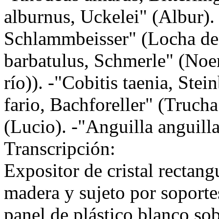
alburnus, Uckelei" (Albur). 
Schlammbeisser" (Locha de
barbatulus, Schmerle" (Noe
río)). -"Cobitis taenia, Ste
fario, Bachforeller" (Truch
(Lucio). -"Anguilla anguilla
Transcripción:
Expositor de cristal rectan
madera y sujeto por soportes
panel de plástico blanco sob