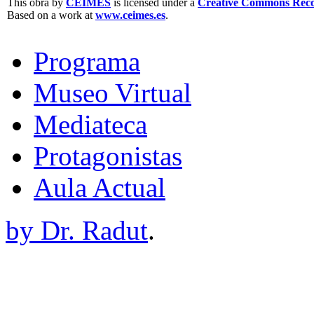
This obra by
CEIMES
is licensed under a
Creative Commons Recon
Based on a work at
www.ceimes.es
.
Programa
Museo Virtual
Mediateca
Protagonistas
Aula Actual
by Dr. Radut
.