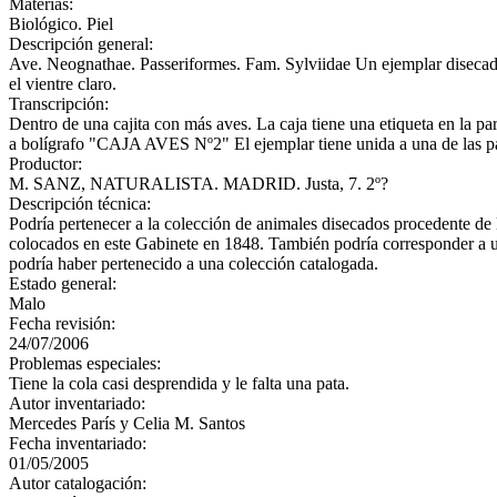
Materias:
Biológico. Piel
Descripción general:
Ave. Neognathae. Passeriformes. Fam. Sylviidae Un ejemplar disecado.
el vientre claro.
Transcripción:
Dentro de una cajita con más aves. La caja tiene una etiqueta en la
a bolígrafo "CAJA AVES Nº2" El ejemplar tiene unida a una de las pat
Productor:
M. SANZ, NATURALISTA. MADRID. Justa, 7. 2º?
Descripción técnica:
Podría pertenecer a la colección de animales disecados procedente de
colocados en este Gabinete en 1848. También podría corresponder a u
podría haber pertenecido a una colección catalogada.
Estado general:
Malo
Fecha revisión:
24/07/2006
Problemas especiales:
Tiene la cola casi desprendida y le falta una pata.
Autor inventariado:
Mercedes París y Celia M. Santos
Fecha inventariado:
01/05/2005
Autor catalogación: