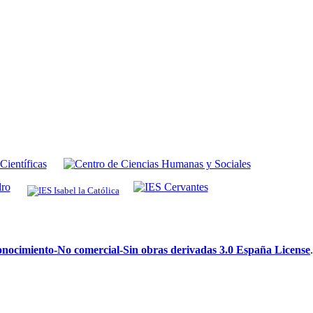
ocimiento-No comercial-Sin obras derivadas 3.0 España License
.