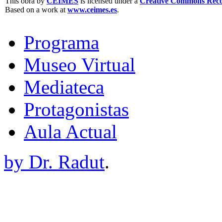
This obra by
CEIMES
is licensed under a
Creative Commons Recon
Based on a work at
www.ceimes.es
.
Programa
Museo Virtual
Mediateca
Protagonistas
Aula Actual
by Dr. Radut
.