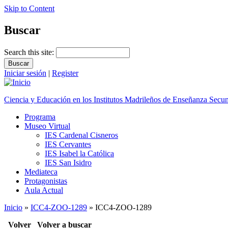
Skip to Content
Buscar
Search this site:
Iniciar sesión
|
Register
Ciencia y Educación en los Institutos Madrileños de Enseñanza Secu
Programa
Museo Virtual
IES Cardenal Cisneros
IES Cervantes
IES Isabel la Católica
IES San Isidro
Mediateca
Protagonistas
Aula Actual
Inicio
»
ICC4-ZOO-1289
» ICC4-ZOO-1289
Volver
Volver a buscar