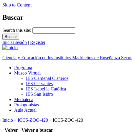
Skip to Content
Buscar
Search this site:
Iniciar sesión
|
Register
Ciencia y Educación en los Institutos Madrileños de Enseñanza Secu
Programa
Museo Virtual
IES Cardenal Cisneros
IES Cervantes
IES Isabel la Católica
IES San Isidro
Mediateca
Protagonistas
Aula Actual
Inicio
»
ICC5-ZOO-420
» ICC5-ZOO-420
Volver
Volver a buscar