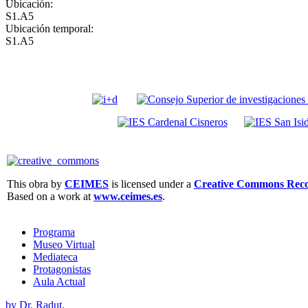
Ubicación:
S1.A5
Ubicación temporal:
S1.A5
This obra by
CEIMES
is licensed under a
Creative Commons Recon
Based on a work at
www.ceimes.es
.
Programa
Museo Virtual
Mediateca
Protagonistas
Aula Actual
by Dr. Radut
.