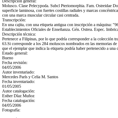
Descripción general:
Molusco. Clase Pelecypoda. Subcl Pteriomorphia. Fam. Ostreidae Dos 
superficie laminosa, con fuertes costillas radiales y marcas concéntri
con una marca muscular circular casi centrada.
Transcripción:
En una cajita, con una etiqueta antigua con inscripción a máqui
Establecimientos Oficiales de Enseñanza. Gén. Ostrea. Espec. Imbrica
Descripción técnica:
Pertenece a Filipinas, por lo que podría corresponder a la colección tr
63.Si corresponde a los 284 moluscos nombrados en las memorias de 1
que el ejemplar que indica la etiqueta podría haber pertenecido a una 
Estado general:
Bueno
Fecha revisión:
04/05/2006
Autor inventariado:
Mercedes París y Celia M. Santos
Fecha inventariado:
01/05/2005
Autor catalogación:
Esther Díaz Muñoz
Fecha catalogación:
04/05/2006
Fotografía: