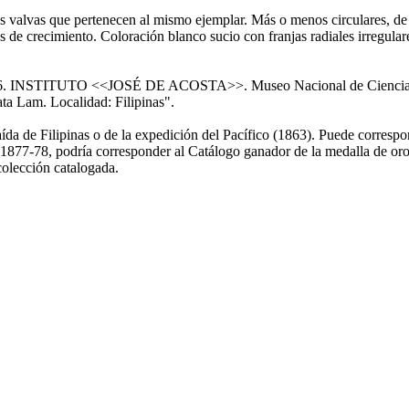
valvas que pertenecen al mismo ejemplar. Más o menos circulares, de p
cas de crecimiento. Coloración blanco sucio con franjas radiales irregula
na: "96. INSTITUTO <<JOSÉ DE ACOSTA>>. Museo Nacional de Ciencias
ta Lam. Localidad: Filipinas".
aída de Filipinas o de la expedición del Pacífico (1863). Puede correspo
877-78, podría corresponder al Catálogo ganador de la medalla de oro 
colección catalogada.