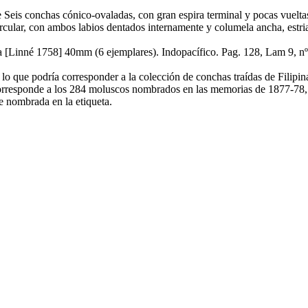
s conchas cónico-ovaladas, con gran espira terminal y pocas vueltas. Pa
rcular, con ambos labios dentados internamente y columela ancha, estria
ata [Linné 1758] 40mm (6 ejemplares). Indopacífico. Pag. 128, Lam 9, n
 lo que podría corresponder a la colección de conchas traídas de Filipi
 corresponde a los 284 moluscos nombrados en las memorias de 1877-78,
e nombrada en la etiqueta.