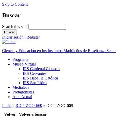
Skip to Content
Buscar
Search this site:
Iniciar sesión
|
Register
Ciencia y Educación en los Institutos Madrileños de Enseñanza Secu
Programa
Museo Virtual
IES Cardenal Cisneros
IES Cervantes
IES Isabel la Católica
IES San Isidro
Mediateca
Protagonistas
Aula Actual
Inicio
»
ICC5-ZOO-669
» ICC5-ZOO-669
Volver
Volver a buscar