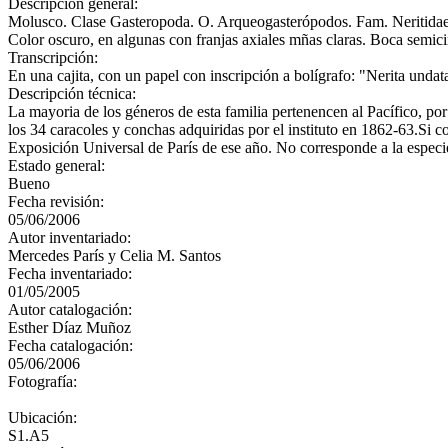
Descripción general:
Molusco. Clase Gasteropoda. O. Arqueogasterópodos. Fam. Neritidae Sei
Color oscuro, en algunas con franjas axiales mñas claras. Boca semici
Transcripción:
En una cajita, con un papel con inscripción a bolígrafo: "Nerita und
Descripción técnica:
La mayoria de los géneros de esta familia pertenencen al Pacífico, por
los 34 caracoles y conchas adquiridas por el instituto en 1862-63.Si
Exposición Universal de París de ese año. No corresponde a la especi
Estado general:
Bueno
Fecha revisión:
05/06/2006
Autor inventariado:
Mercedes París y Celia M. Santos
Fecha inventariado:
01/05/2005
Autor catalogación:
Esther Díaz Muñoz
Fecha catalogación:
05/06/2006
Fotografía:
Ubicación:
S1.A5