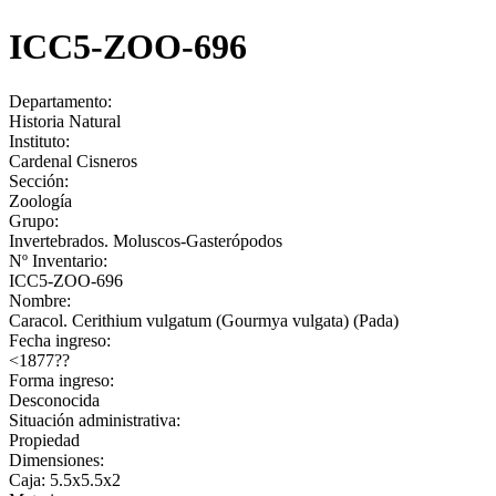
ICC5-ZOO-696
Departamento:
Historia Natural
Instituto:
Cardenal Cisneros
Sección:
Zoología
Grupo:
Invertebrados. Moluscos-Gasterópodos
Nº Inventario:
ICC5-ZOO-696
Nombre:
Caracol. Cerithium vulgatum (Gourmya vulgata) (Pada)
Fecha ingreso:
<1877??
Forma ingreso:
Desconocida
Situación administrativa:
Propiedad
Dimensiones:
Caja: 5.5x5.5x2