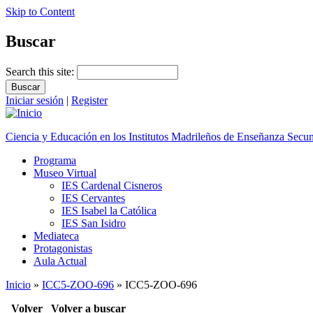
Skip to Content
Buscar
Search this site:
Iniciar sesión
|
Register
Ciencia y Educación en los Institutos Madrileños de Enseñanza Secu
Programa
Museo Virtual
IES Cardenal Cisneros
IES Cervantes
IES Isabel la Católica
IES San Isidro
Mediateca
Protagonistas
Aula Actual
Inicio
»
ICC5-ZOO-696
» ICC5-ZOO-696
Volver
Volver a buscar