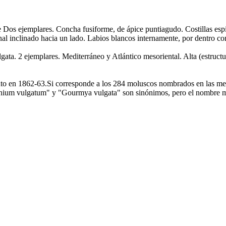
Dos ejemplares. Concha fusiforme, de ápice puntiagudo. Costillas esp
fonal inclinado hacia un lado. Labios blancos internamente, por dentro c
ata. 2 ejemplares. Mediterráneo y Atlántico mesoriental. Alta (estructu
ituto en 1862-63.Si corresponde a los 284 moluscos nombrados en las m
rithium vulgatum" y "Gourmya vulgata" son sinónimos, pero el nombre 