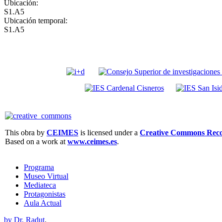
Ubicación:
S1.A5
Ubicación temporal:
S1.A5
This obra by
CEIMES
is licensed under a
Creative Commons Recon
Based on a work at
www.ceimes.es
.
Programa
Museo Virtual
Mediateca
Protagonistas
Aula Actual
by Dr. Radut
.