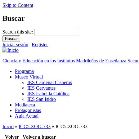
Skip to Content
Buscar
Search this site:
Iniciar sesión
|
Register
Ciencia y Educación en los Institutos Madrileños de Enseñanza Secu
Programa
Museo Virtual
IES Cardenal Cisneros
IES Cervantes
IES Isabel la Católica
IES San Isidro
Mediateca
Protagonistas
Aula Actual
Inicio
»
ICC5-ZOO-733
» ICC5-ZOO-733
Volver
Volver a buscar