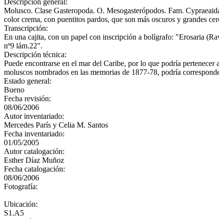
Descripción general:
Molusco. Clase Gasteropoda. O. Mesogasterópodos. Fam. Cypraeaidae Co
color crema, con puentitos pardos, que son más oscuros y grandes cerc
Transcripción:
En una cajita, con un papel con inscripción a bolígrafo: "Erosaria (R
nº9 lám.22".
Descripción técnica:
Puede encontrarse en el mar del Caribe, por lo que podría pertenecer 
moluscos nombrados en las memorias de 1877-78, podría corresponder 
Estado general:
Bueno
Fecha revisión:
08/06/2006
Autor inventariado:
Mercedes París y Celia M. Santos
Fecha inventariado:
01/05/2005
Autor catalogación:
Esther Díaz Muñoz
Fecha catalogación:
08/06/2006
Fotografía:
Ubicación:
S1.A5