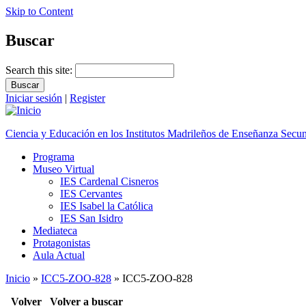
Skip to Content
Buscar
Search this site:
Iniciar sesión
|
Register
Ciencia y Educación en los Institutos Madrileños de Enseñanza Secu
Programa
Museo Virtual
IES Cardenal Cisneros
IES Cervantes
IES Isabel la Católica
IES San Isidro
Mediateca
Protagonistas
Aula Actual
Inicio
»
ICC5-ZOO-828
» ICC5-ZOO-828
Volver
Volver a buscar