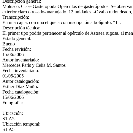
Descripción general:
Molusco. Clase Gasteropoda Opérculos de gasterópodos. Se observan dos
exterior claro o rosado-anaranjado. 12 unidades. -Oval o redondeado,
Transcripción:
En una cajita, con una etiqueta con inscripción a bolígrafo: "1".
Descripción técnica:
El primer tipo podría pertenecer al opérculo de Astraea rugosa, al men
Estado general:
Bueno
Fecha revisión:
15/06/2006
Autor inventariado:
Mercedes París y Celia M. Santos
Fecha inventariado:
01/05/2005
Autor catalogación:
Esther Díaz Muñoz
Fecha catalogación:
15/06/2006
Fotografía:
Ubicación:
S1.A5
Ubicación temporal:
S1.A5