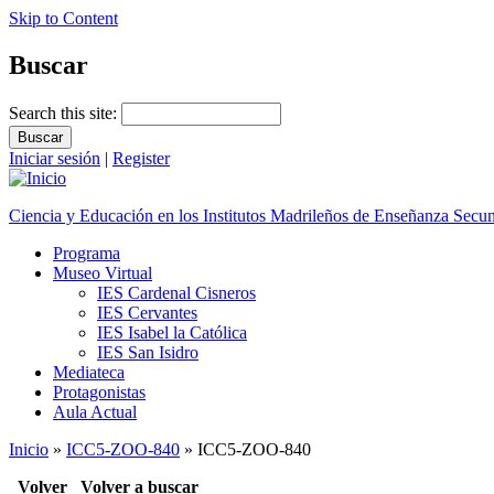
Skip to Content
Buscar
Search this site:
Iniciar sesión
|
Register
Ciencia y Educación en los Institutos Madrileños de Enseñanza Secu
Programa
Museo Virtual
IES Cardenal Cisneros
IES Cervantes
IES Isabel la Católica
IES San Isidro
Mediateca
Protagonistas
Aula Actual
Inicio
»
ICC5-ZOO-840
» ICC5-ZOO-840
Volver
Volver a buscar