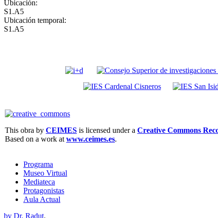
Ubicación:
S1.A5
Ubicación temporal:
S1.A5
This obra by
CEIMES
is licensed under a
Creative Commons Recon
Based on a work at
www.ceimes.es
.
Programa
Museo Virtual
Mediateca
Protagonistas
Aula Actual
by Dr. Radut
.