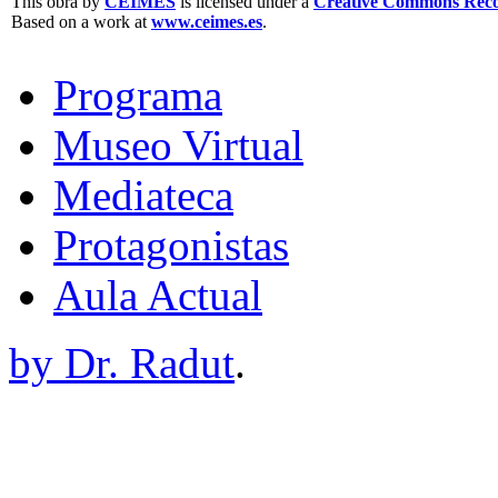
This obra by
CEIMES
is licensed under a
Creative Commons Recon
Based on a work at
www.ceimes.es
.
Programa
Museo Virtual
Mediateca
Protagonistas
Aula Actual
by Dr. Radut
.