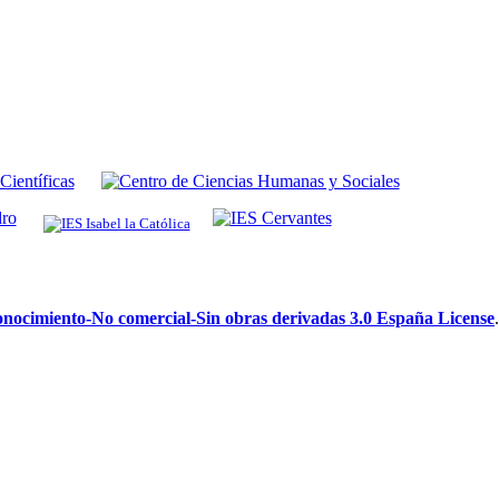
ocimiento-No comercial-Sin obras derivadas 3.0 España License
.