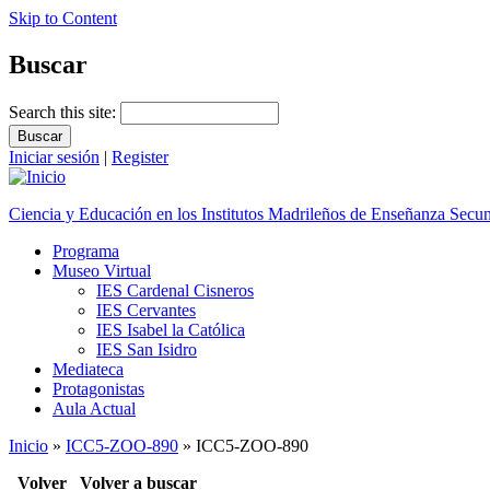
Skip to Content
Buscar
Search this site:
Iniciar sesión
|
Register
Ciencia y Educación en los Institutos Madrileños de Enseñanza Secu
Programa
Museo Virtual
IES Cardenal Cisneros
IES Cervantes
IES Isabel la Católica
IES San Isidro
Mediateca
Protagonistas
Aula Actual
Inicio
»
ICC5-ZOO-890
» ICC5-ZOO-890
Volver
Volver a buscar