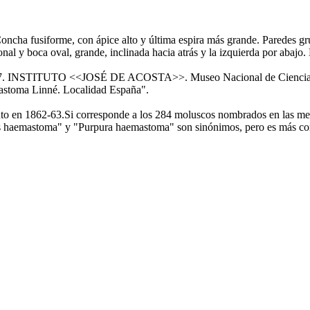
ha fusiforme, con ápice alto y última espira más grande. Paredes grue
fonal y boca oval, grande, inclinada hacia atrás y la izquierda por abaj
na: "67. INSTITUTO <<JOSÉ DE ACOSTA>>. Museo Nacional de Ciencias
mastoma Linné. Localidad España".
ituto en 1862-63.Si corresponde a los 284 moluscos nombrados en las m
is haemastoma" y "Purpura haemastoma" son sinónimos, pero es más com