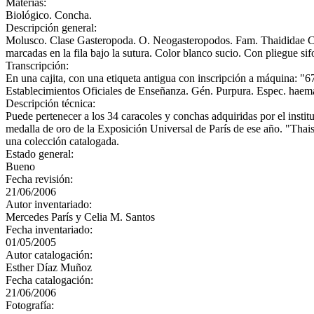
Materias:
Biológico. Concha.
Descripción general:
Molusco. Clase Gasteropoda. O. Neogasteropodos. Fam. Thaididae Conc
marcadas en la fila bajo la sutura. Color blanco sucio. Con pliegue si
Transcripción:
En una cajita, con una etiqueta antigua con inscripción a máqui
Establecimientos Oficiales de Enseñanza. Gén. Purpura. Espec. hae
Descripción técnica:
Puede pertenecer a los 34 caracoles y conchas adquiridas por el inst
medalla de oro de la Exposición Universal de París de ese año. "Tha
una colección catalogada.
Estado general:
Bueno
Fecha revisión:
21/06/2006
Autor inventariado:
Mercedes París y Celia M. Santos
Fecha inventariado:
01/05/2005
Autor catalogación:
Esther Díaz Muñoz
Fecha catalogación:
21/06/2006
Fotografía: