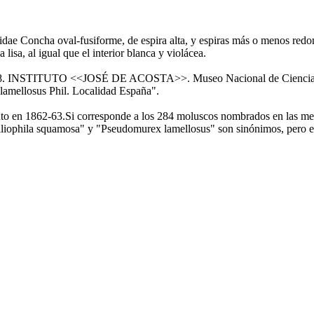
e Concha oval-fusiforme, de espira alta, y espiras más o menos redond
lisa, al igual que el interior blanca y violácea.
na: "68. INSTITUTO <<JOSÉ DE ACOSTA>>. Museo Nacional de Ciencias
lamellosus Phil. Localidad España".
ituto en 1862-63.Si corresponde a los 284 moluscos nombrados en las m
lliophila squamosa" y "Pseudomurex lamellosus" son sinónimos, pero es