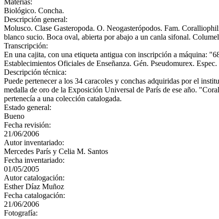
Materias:
Biológico. Concha.
Descripción general:
Molusco. Clase Gasteropoda. O. Neogasterópodos. Fam. Coralliophilida
blanco sucio. Boca oval, abierta por abajo a un canla sifonal. Columela 
Transcripción:
En una cajita, con una etiqueta antigua con inscripción a máqui
Establecimientos Oficiales de Enseñanza. Gén. Pseudomurex. Espec. 
Descripción técnica:
Puede pertenecer a los 34 caracoles y conchas adquiridas por el inst
medalla de oro de la Exposición Universal de París de ese año. "Cora
pertenecía a una colección catalogada.
Estado general:
Bueno
Fecha revisión:
21/06/2006
Autor inventariado:
Mercedes París y Celia M. Santos
Fecha inventariado:
01/05/2005
Autor catalogación:
Esther Díaz Muñoz
Fecha catalogación:
21/06/2006
Fotografía: