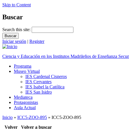
Skip to Content
Buscar
Search this site:
Iniciar sesión
|
Register
Ciencia y Educación en los Institutos Madrileños de Enseñanza Secu
Programa
Museo Virtual
IES Cardenal Cisneros
IES Cervantes
IES Isabel la Católica
IES San Isidro
Mediateca
Protagonistas
Aula Actual
Inicio
»
ICC5-ZOO-895
» ICC5-ZOO-895
Volver
Volver a buscar