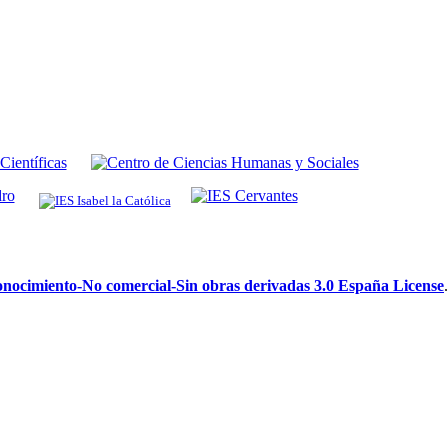
ocimiento-No comercial-Sin obras derivadas 3.0 España License
.