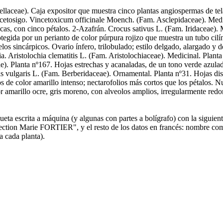
eae). Caja expositor que muestra cinco plantas angiospermas de tela (c
incetosigo. Vincetoxicum officinale Moench. (Fam. Asclepidaceae). Medi
cas, con cinco pétalos. 2-Azafrán. Crocus sativus L. (Fam. Iridaceae). 
rotegida por un perianto de color púrpura rojizo que muestra un tubo ci
os sincárpicos. Ovario ínfero, trilobulado; estilo delgado, alargado y de
ia. Aristolochia clematitis L. (Fam. Aristolochiaceae). Medicinal. Plant
ceae). Planta nº167. Hojas estrechas y acanaladas, de un tono verde azul
 vulgaris L. (Fam. Berberidaceae). Ornamental. Planta nº31. Hojas disp
los de color amarillo intenso; nectarofolios más cortos que los pétalos
 amarillo ocre, gris moreno, con alveolos amplios, irregularmente redon
 etiqueta escrita a máquina (y algunas con partes a bolígrafo) con la
 FORTIER", y el resto de los datos en francés: nombre común, la f
a cada planta).