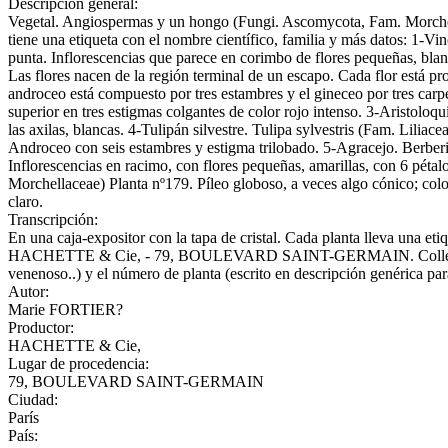
Descripción general:
Vegetal. Angiospermas y un hongo (Fungi. Ascomycota, Fam. Morchellac
tiene una etiqueta con el nombre científico, familia y más datos: 1-V
punta. Inflorescencias que parece en corimbo de flores pequeñas, blan
Las flores nacen de la región terminal de un escapo. Cada flor está p
androceo está compuesto por tres estambres y el gineceo por tres carpel
superior en tres estigmas colgantes de color rojo intenso. 3-Aristoloqu
las axilas, blancas. 4-Tulipán silvestre. Tulipa sylvestris (Fam. Lilia
Androceo con seis estambres y estigma trilobado. 5-Agracejo. Berberis
Inflorescencias en racimo, con flores pequeñas, amarillas, con 6 péta
Morchellaceae) Planta nº179. Píleo globoso, a veces algo cónico; color
claro.
Transcripción:
En una caja-expositor con la tapa de cristal. Cada planta lleva una
HACHETTE & Cie, - 79, BOULEVARD SAINT-GERMAIN. Collection Marie
venenoso..) y el número de planta (escrito en descripción genérica par
Autor:
Marie FORTIER?
Productor:
HACHETTE & Cie,
Lugar de procedencia:
79, BOULEVARD SAINT-GERMAIN
Ciudad:
París
País: