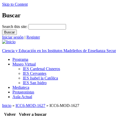
Skip to Content
Buscar
Search this site:
Iniciar sesión
|
Register
Ciencia y Educación en los Institutos Madrileños de Enseñanza Secu
Programa
Museo Virtual
IES Cardenal Cisneros
IES Cervantes
IES Isabel la Católica
IES San Isidro
Mediateca
Protagonistas
Aula Actual
Inicio
»
ICC6-MOD-1627
» ICC6-MOD-1627
Volver
Volver a buscar