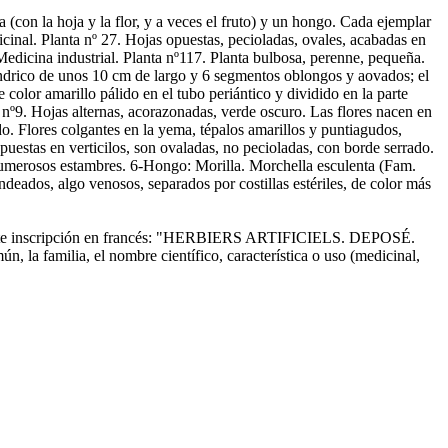
on la hoja y la flor, y a veces el fruto) y un hongo. Cada ejemplar
cinal. Planta nº 27. Hojas opuestas, pecioladas, ovales, acabadas en
Medicina industrial. Planta nº117. Planta bulbosa, perenne, pequeña.
líndrico de unos 10 cm de largo y 6 segmentos oblongos y aovados; el
 color amarillo pálido en el tubo periántico y dividido en la parte
a nº9. Hojas alternas, acorazonadas, verde oscuro. Las flores nacen en
ado. Flores colgantes en la yema, tépalos amarillos y puntiagudos,
uestas en verticilos, son ovaladas, no pecioladas, con borde serrado.
. Numerosos estambres. 6-Hongo: Morilla. Morchella esculenta (Fam.
deados, algo venosos, separados por costillas estériles, de color más
 siguiente inscripción en francés: "HERBIERS ARTIFICIELS. DEPOSÉ.
amilia, el nombre científico, característica o uso (medicinal,