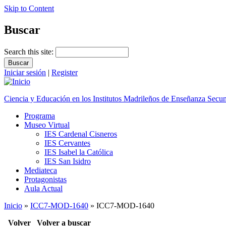
Skip to Content
Buscar
Search this site:
Iniciar sesión
|
Register
Ciencia y Educación en los Institutos Madrileños de Enseñanza Secu
Programa
Museo Virtual
IES Cardenal Cisneros
IES Cervantes
IES Isabel la Católica
IES San Isidro
Mediateca
Protagonistas
Aula Actual
Inicio
»
ICC7-MOD-1640
» ICC7-MOD-1640
Volver
Volver a buscar