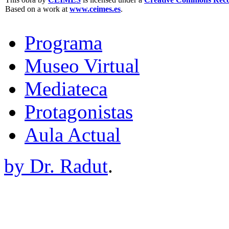
Based on a work at
www.ceimes.es
.
Programa
Museo Virtual
Mediateca
Protagonistas
Aula Actual
by Dr. Radut
.