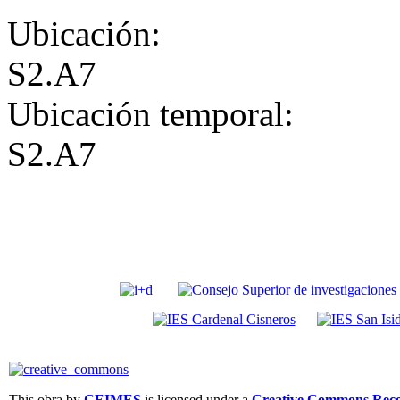
Ubicación:
S2.A7
Ubicación temporal:
S2.A7
This obra by
CEIMES
is licensed under a
Creative Commons Recon