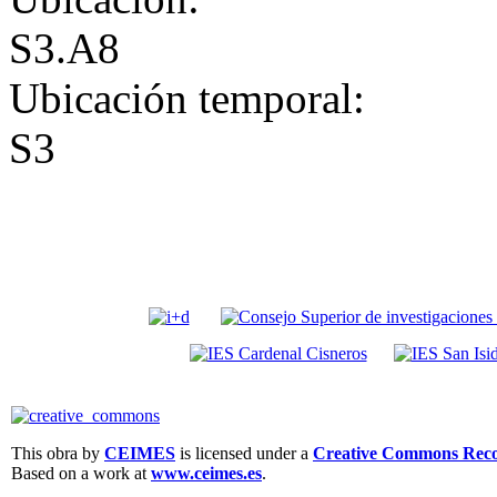
S3.A8
Ubicación temporal:
S3
This obra by
CEIMES
is licensed under a
Creative Commons Recon
Based on a work at
www.ceimes.es
.