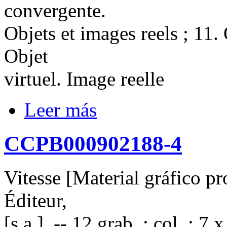
convergente.
Objets et images reels ; 11. 
Objet
virtuel. Image reelle
Leer más
CCPB000902188-4
Vitesse [Material gráfico pr
Éditeur,
[s.a.]. -- 12 grab. : col. ; 