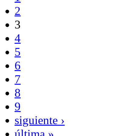
2
3
4
5
6
7
8
9
siguiente ›
última »