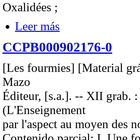
Oxalidées ;
Leer más
CCPB000902176-0
[Les fourmies] [Material grá
Mazo
Éditeur, [s.a.]. -- XII grab. :
(L'Enseignement
par l'aspect au moyen des n
Contenido parcial: I. Une fou