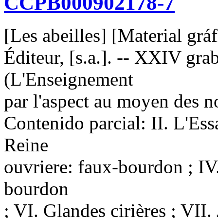
CCPB000902178-7
[Les abeilles] [Material grá
Éditeur, [s.a.]. -- XXIV grab.
(L'Enseignement
par l'aspect au moyen des n
Contenido parcial: II. L'Essa
Reine
ouvriere: faux-bourdon ; IV.
bourdon
; VI. Glandes cirières ; VII