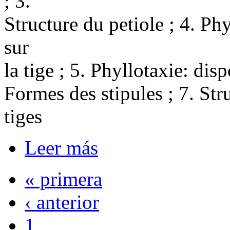
; 3.
Structure du petiole ; 4. Phy
sur
la tige ; 5. Phyllotaxie: disp
Formes des stipules ; 7. Str
tiges
Leer más
« primera
‹ anterior
1