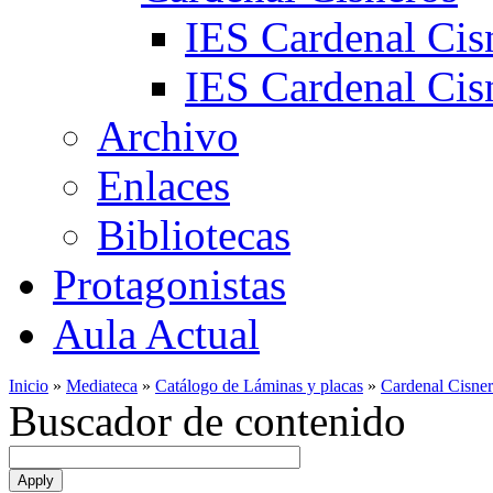
IES Cardenal Cis
IES Cardenal Cisn
Archivo
Enlaces
Bibliotecas
Protagonistas
Aula Actual
Inicio
»
Mediateca
»
Catálogo de Láminas y placas
»
Cardenal Cisne
Buscador de contenido