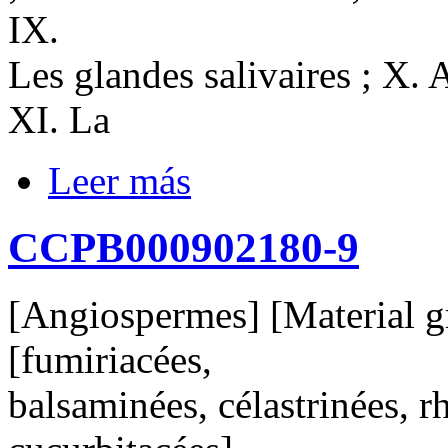
IX.
Les glandes salivaires ; X. 
XI. La
Leer más
CCPB000902180-9
[Angiospermes] [Material gr
[fumiriacées,
balsaminées, célastrinées, 