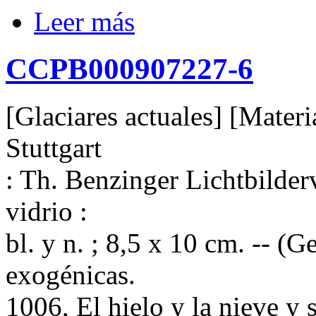
Leer más
CCPB000907227-6
[Glaciares actuales] [Materi
Stuttgart
: Th. Benzinger Lichtbilderve
vidrio :
bl. y n. ; 8,5 x 10 cm. -- (G
exogénicas.
1006, El hielo y la nieve y 