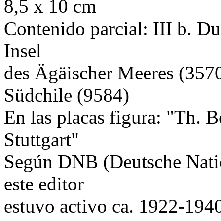
8,5 x 10 cm
Contenido parcial: III b. D
Insel
des Ägäischer Meeres (3570
Südchile (9584)
En las placas figura: "Th. B
Stuttgart"
Según DNB (Deutsche Natio
este editor
estuvo activo ca. 1922-194