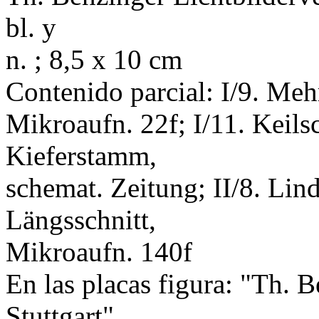
bl. y
n. ; 8,5 x 10 cm
Contenido parcial: I/9. Meh
Mikroaufn. 22f; I/11. Keils
Kieferstamm,
schemat. Zeitung; II/8. Lind
Längsschnitt,
Mikroaufn. 140f
En las placas figura: "Th. B
Stuttgart"