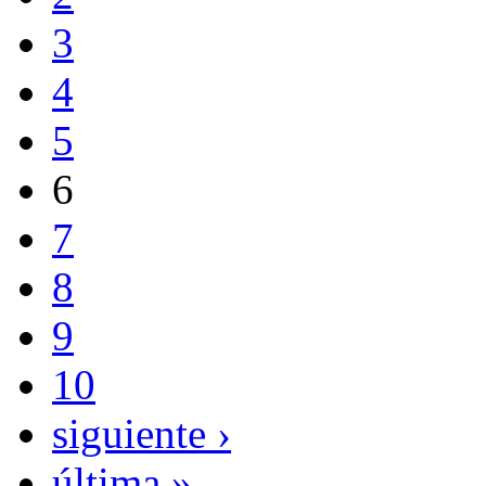
3
4
5
6
7
8
9
10
siguiente ›
última »