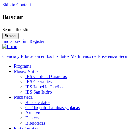
Skip to Content
Buscar
Search this site:
Iniciar sesión
|
Register
Ciencia y Educación en los Institutos Madrileños de Enseñanza Secu
Programa
Museo Virtual
IES Cardenal Cisneros
IES Cervantes
IES Isabel la Católica
IES San Isidro
Mediateca
Base de datos
Catálogo de Láminas y placas
Archivo
Enlaces
Bibliotecas
Protagonistas