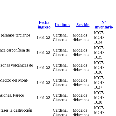
Fecha
Nº
Instituto
Sección
ingreso
Inventario
ICC7-
 páramos terciarios
Cardenal
Modelos
1951-52
MOD-
Cisneros
didácticos
1634
ICC7-
nca carbonífera de
Cardenal
Modelos
1951-52
MOD-
Cisneros
didácticos
1635
ICC7-
 zonas volcánicas de
Cardenal
Modelos
1951-52
MOD-
Cisneros
didácticos
1636
ICC7-
 Macizo del Mont-
Cardenal
Modelos
1951-52
MOD-
Cisneros
didácticos
1637
ICC7-
siones. Parece
Cardenal
Modelos
1951-52
MOD-
Cisneros
didácticos
1638
ICC7-
fases la destrucción
Cardenal
Modelos
MOD-
Cisneros
didácticos