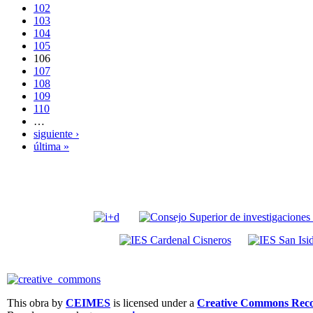
102
103
104
105
106
107
108
109
110
…
siguiente ›
última »
This obra by
CEIMES
is licensed under a
Creative Commons Recon