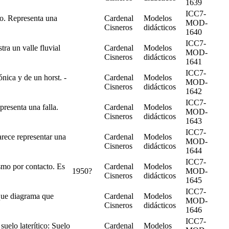
1639
ICC7-
o. Representa una
Cardenal
Modelos
MOD-
Cisneros
didácticos
1640
ICC7-
ra un valle fluvial
Cardenal
Modelos
MOD-
Cisneros
didácticos
1641
ICC7-
ica y de un horst. -
Cardenal
Modelos
MOD-
Cisneros
didácticos
1642
ICC7-
resenta una falla.
Cardenal
Modelos
MOD-
Cisneros
didácticos
1643
ICC7-
rece representar una
Cardenal
Modelos
MOD-
Cisneros
didácticos
1644
ICC7-
mo por contacto. Es
Cardenal
Modelos
1950?
MOD-
Cisneros
didácticos
1645
ICC7-
que diagrama que
Cardenal
Modelos
MOD-
Cisneros
didácticos
1646
ICC7-
suelo laterítico: Suelo
Cardenal
Modelos