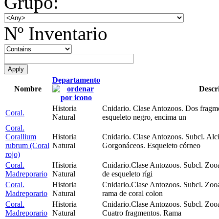
Grupo:
Nº Inventario
Departamento
Nombre
Descr
Historia
Cnidario. Clase Antozoos. Dos fragme
Coral.
Natural
esqueleto negro, encima un
Coral.
Corallium
Historia
Cnidario. Clase Antozoos. Subcl. Alc
rubrum (Coral
Natural
Gorgonáceos. Esqueleto córneo
rojo)
Coral.
Historia
Cnidario.Clase Antozoos. Subcl. Zooa
Madreporario
Natural
de esqueleto rígi
Coral.
Historia
Cnidario.Clase Antozoos. Subcl. Zooa
Madreporario
Natural
rama de coral colon
Coral.
Historia
Cnidario.Clase Antozoos. Subcl. Zooa
Madreporario
Natural
Cuatro fragmentos. Rama