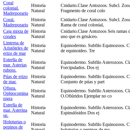
Coral
Historia
Cnidario.Clase Antozoos. Subcl. Zooa
colonial.
Natural
Fragmento de coral colo
Madreporario
Coral.
Historia
Cnidario.Clase Antozoos. Subcl. Zooa
Madreporario
Natural
Rama de coral colonial,
Caja mixta de
Historia
Cnidario.Clase Antozoos Seis ramas d
corales
Natural
uno que es grisáceo.
Linterna de
Historia
Equinodermo. Subfilo Equinozoos. Cla
Aristóteles de
Natural
de equinoideo. Tre
erizo de mar
Estrella de
Historia
Equinodermo. Subfilo Asterozoos. Cla
mar. Asterias
Natural
Forcipulados. Dos ej
rubens.
Púas de erizo
Historia
Equinodermo. Subfilo Equinozoos. Cl
de mar.
Natural
Conjunto de púas y part
Ofiura.
Historia
Equinodermo. Subfilo Asterozoos. Cla
Ophiocomina
Natural
O.Ofiúridos Ejemplar no co
nigra
Estrella de
Historia
Equinodermo. Subfilo Asterozoos. Cla
mar. Asterina
Natural
Espinulósidos Dos ej
sp.
Holoturias o
Historia
Equinodermo. Subfilo Equinozoos. Cl
pepinos de
Natural
holoturias o pepinos de ma