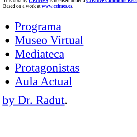
This obra by
CEIMES
is licensed under a
Creative Commons Recon
Based on a work at
www.ceimes.es
.
Programa
Museo Virtual
Mediateca
Protagonistas
Aula Actual
by Dr. Radut
.