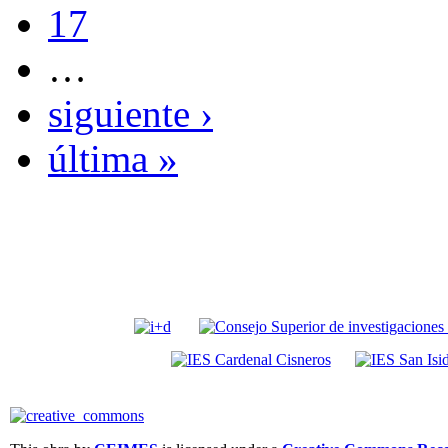
17
…
siguiente ›
última »