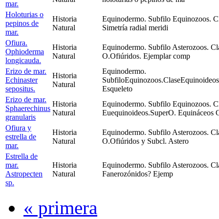
mar.
Holoturias o
Historia
Equinodermo. Subfilo Equinozoos. Cla
pepinos de
Natural
Simetría radial meridi
mar.
Ofiura.
Historia
Equinodermo. Subfilo Asterozoos. Cla
Ophioderma
Natural
O.Ofiúridos. Ejemplar comp
longicauda.
Erizo de mar.
Equinodermo.
Historia
Echinaster
SubfiloEquinozoos.ClaseEquinoideo
Natural
sepositus.
Esqueleto
Erizo de mar.
Historia
Equinodermo. Subfilo Equinozoos. C
Sphaerechinus
Natural
Euequinoideos.SuperO. Equináceos 
granularis
Ofiura y
Historia
Equinodermo. Subfilo Asterozoos. Cla
estrella de
Natural
O.Ofiúridos y Subcl. Astero
mar.
Estrella de
mar.
Historia
Equinodermo. Subfilo Asterozoos. Cla
Astropecten
Natural
Fanerozónidos? Ejemp
sp.
« primera