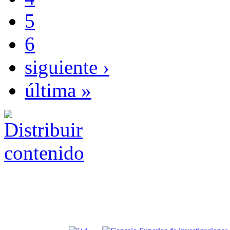
5
6
siguiente ›
última »