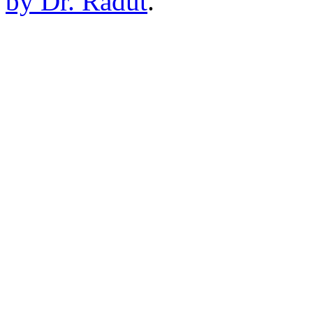
by Dr. Radut
.