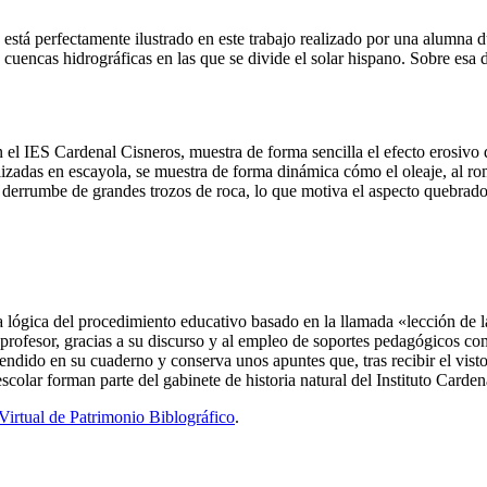
ía está perfectamente ilustrado en este trabajo realizado por una alumna 
cuencas hidrográficas en las que se divide el solar hispano. Sobre esa de
el IES Cardenal Cisneros, muestra de forma sencilla el efecto erosivo de
izadas en escayola, se muestra de forma dinámica cómo el oleaje, al rom
 derrumbe de grandes trozos de roca, lo que motiva el aspecto quebrado 
 lógica del procedimiento educativo basado en la llamada «lección de l
El profesor, gracias a su discurso y al empleo de soportes pedagógicos c
rendido en su cuaderno y conserva unos apuntes que, tras recibir el visto
colar forman parte del gabinete de historia natural del Instituto Carden
Virtual de Patrimonio Biblográfico
.